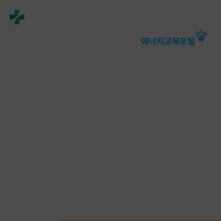
해당
영상의
자막은
엔터
정책·소통
알림·뉴스
에너지정보
에너지교육포털
열
(Enter)
클릭
시
노출/
숨김
처리됩니다.
또,
키보드
스페이스키를
누르시면
영상
재생,
정지가
가능합니다.