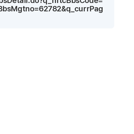
BbsDetail.do?q_nftcBbsCode=
cBbsMgtno=62782&q_currPag