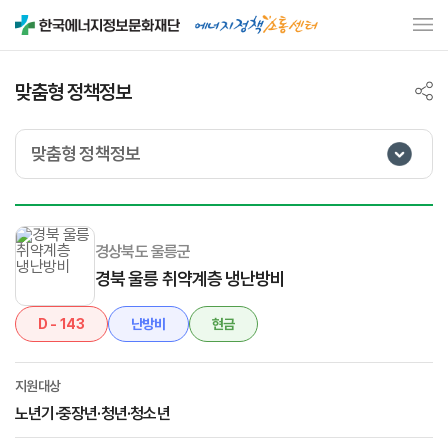
맞춤형 정책정보
맞춤형 정책정보
경상북도 울릉군
경북 울릉 취약계층 냉난방비
D - 143
난방비
현금
지원대상
노년기·중장년·청년·청소년