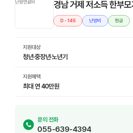
경남 거제 저소득 한부
D - 145
난방비
현금
지원대상
청년·중장년·노년기
지원혜택
최대 연 40만원
문의 전화
055-639-4394