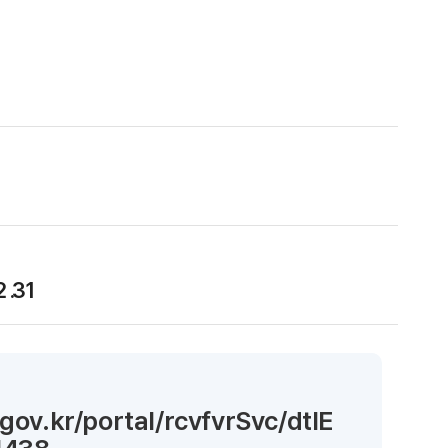
2 .31
gov.kr/portal/rcvfvrSvc/dtlE