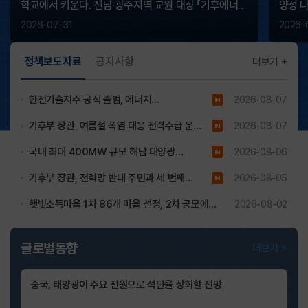
학교에서 키운다. 전남·광주지역 교원 대상 「기후에너지
양성 
직무연수」 운영
탐방, 
2026-07-31
2026-
현재
정책보도자료
공지사항
더보기
탭
(LIST)
한전기술지주 공식 출범, 에너지
2026-08-07
에서는
방향키
거대신생기업(유니콘) 육성 본격화
기후부 장관, 여름철 폭염 대응 전력수급 운영
2026-08-07
(좌,
현황 점검
우)
국내 최대 400MW 규모 해남 태양광
2026-08-06
로
발전단지 첫삽
기후부 장관, 전력망 반대 주민과 세 번째
2026-08-05
접근가능하며
엔터
직접소통
햇빛소득마을 1차 86개 마을 선정, 2차 공모에
2026-08-02
(Enter)
617개 마을 신청, 전국 확산 본격화
클릭시
글로벌동향
더보기
선택됩니다.
이후
목록이동
중국, 태양광이 주요 전원으로 석탄을 상회할 전망
관련해서는