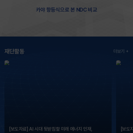
카야 항등식으로
본 NDC 비교
재단활동
더보기
[보도자료] AI 시대 뒷받침할 미래 에너지 인재,
[보도자