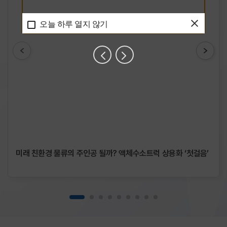
엔터
(Enter)
오늘 하루 열지 않기
클릭시
선택됩니다.
이후
목록이동
관련해서는
키보드
탭
(TAB)
키로
접근하여
미래 친환경 물류의 주인공 될까? 액체수소트럭 상용화 ‘첫걸음’
확인가능합니다.