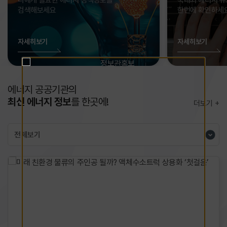
나에게 필요한 에너지 정책정보를
국내외 에너지 뉴
검색해보세요
한번에 확인하세
자세히보기
자세히보기
에너지 공공기관의
최신 에너지 정보
를 한곳에!
더보기
현재
탭
(LIST)
에서는
방향키
(좌,
우)
로
접근가능하며